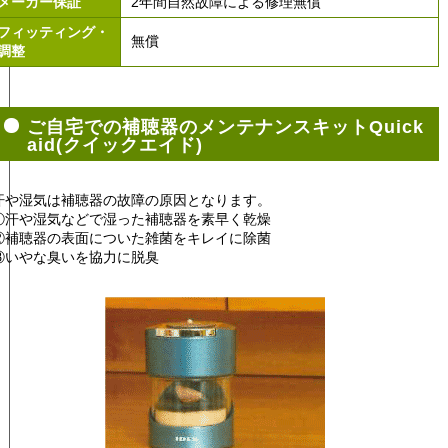
メーカー保証
2年間自然故障による修理無償
フィッティング・
無償
調整
ご自宅での補聴器のメンテナンスキットQuick
aid(クイックエイド)
汗や湿気は補聴器の故障の原因となります。
①汗や湿気などで湿った補聴器を素早く乾燥
②補聴器の表面についた雑菌をキレイに除菌
③いやな臭いを協力に脱臭